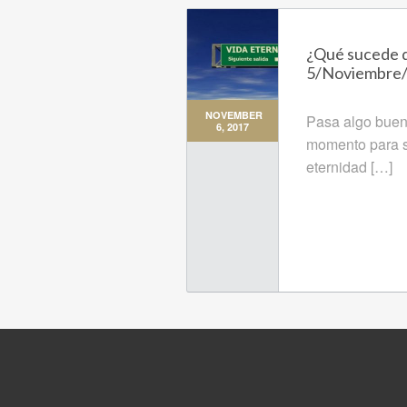
¿Qué sucede d
5/Noviembre
NOVEMBER
Pasa algo bueno
6, 2017
momento para s
eternidad […]