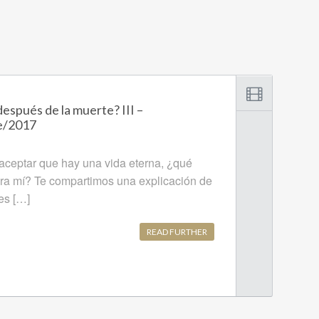
espués de la muerte? III –
e/2017
ceptar que hay una vida eterna, ¿qué
ara mí? Te compartimos una explicación de
es […]
READ FURTHER