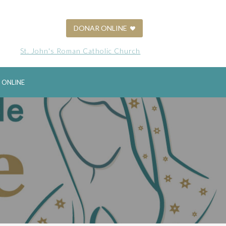
DONAR ONLINE
St. John's Roman Catholic Church
 ONLINE