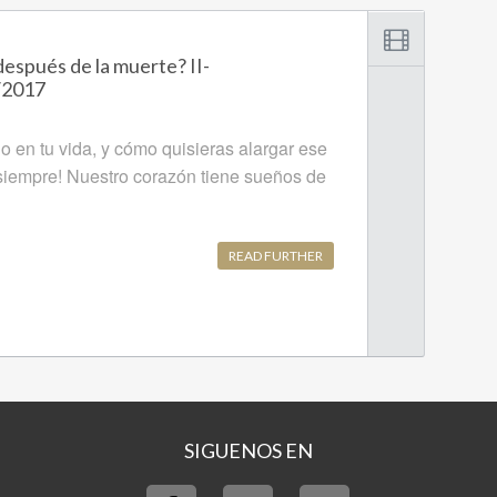
espués de la muerte? II-
/2017
 en tu vida, y cómo quisieras alargar ese
iempre! Nuestro corazón tiene sueños de
READ FURTHER
SIGUENOS EN