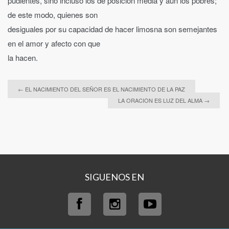
pudientes, sino incluso los de posición media y aun los pobres;
de este modo, quienes son
desiguales por su capacidad de hacer limosna son semejantes
en el amor y afecto con que
la hacen.
←
EL NACIMIENTO DEL SEÑOR ES EL NACIMIENTO DE LA PAZ
LA ORACIÓN ES LUZ DEL ALMA
→
SIGUENOS EN
Facebook
Inst