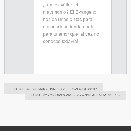
¿aun es válido el
matrimonio? El Evangelio
nos da unas pistas para
descubrir un fundamento
para tu amor que tal vez no
conoces todavía!
←
LOS TESOROS MÁS GRANDES VIII – 20/AGOSTO/2017
LOS TESOROS MÁS GRANDES X – 3/SEPTIEMBRE/2017
→