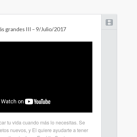
s grandes III – 9/Julio/2017
car tu vida cuando más lo necesitas. Se
etos nuevos, y El quiere ayudarte a tener