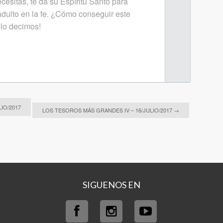
cesitas, te da su Espíritu Santo para
adulto en la fe. ¿Cómo conseguir este
 lo decimos!
IO/2017
LOS TESOROS MÁS GRANDES IV – 16/JULIO/2017
→
SIGUENOS EN
Facebook
Inst