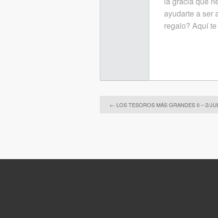
la gracia que ne
ayudarte a ser 
regalo? Aquí te
←
LOS TESOROS MÁS GRANDES II – 2/JUL