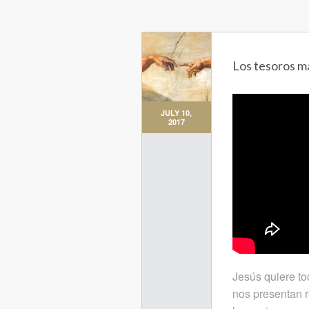
Los tesoros má
JULY 10,
2017
Jesús quiere to
nos presentan r